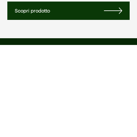
Scopri prodotto
ALBITALIA S.R.L.
Via Andrea Verga 12
20144 Milano
Tel
+39 02 435255
Email
albitalia@albitalia.com