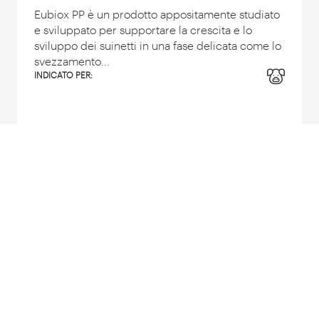
Eubiox PP è un prodotto appositamente studiato
e sviluppato per supportare la crescita e lo
sviluppo dei suinetti in una fase delicata come lo
svezzamento...
INDICATO PER:
Scopri prodotti
Resillox BB
MISCELA DI ACIDI ORGANICI RICCA IN
BUTIRRATO E CAPROATO DI SODIO
Si tratta di un prodotto ottenuto attraverso un
particolare processo produttivo che, partendo
da nutrienti vegetali, permette di ottenere una