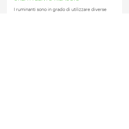
I ruminanti sono in grado di utilizzare diverse
fonti proteiche grazie alla fisiologia del loro
stomaco. Alimentarsi con erba, foraggi e
concentrati di basso valore nutritivo non sempre
soddisfa i bisogni nutrizionali dei ruminanti; per
questo motivo l'alimentazione dovrebbe essere
arricchita con un'adeguata integrazione di
composti azotati non proteici (NPN)...
INDICATO PER:
Scopri prodotto