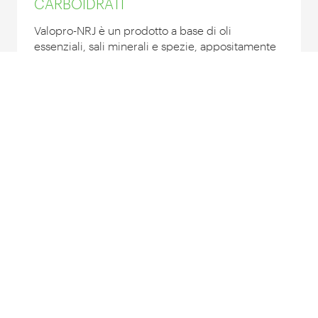
CARBOIDRATI
Valopro-NRJ è un prodotto a base di oli
essenziali, sali minerali e spezie, appositamente
studiato per regolare le fermentazioni ruminali
ed ottimizzare l’utilizzo della razione riducendo i
disordini metabolici.
INDICATO PER:
Scopri prodotto
AdiCox
COCCIDIOSTATICO NATURALE
AdiCox è un prodotto fitobiotico che supporta la